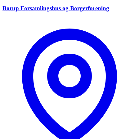
Borup Forsamlingshus og Borgerforening