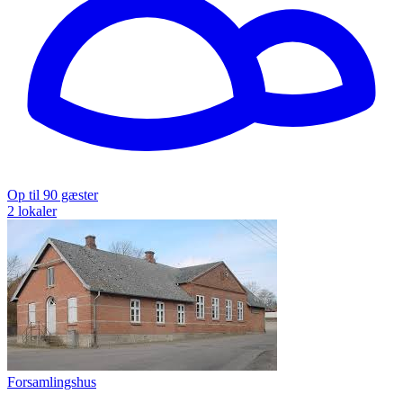
Op til 90 gæster
2 lokaler
Forsamlingshus