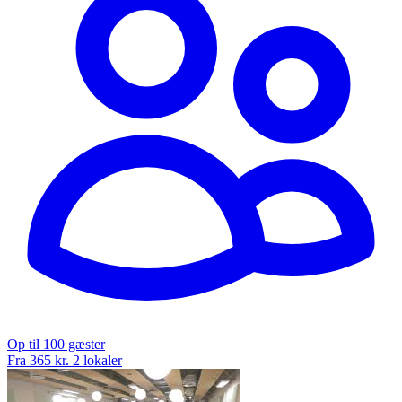
Op til 100 gæster
Fra 365 kr.
2 lokaler