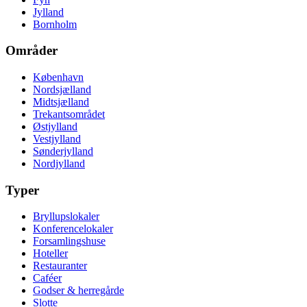
Jylland
Bornholm
Områder
København
Nordsjælland
Midtsjælland
Trekantsområdet
Østjylland
Vestjylland
Sønderjylland
Nordjylland
Typer
Bryllupslokaler
Konferencelokaler
Forsamlingshuse
Hoteller
Restauranter
Caféer
Godser & herregårde
Slotte