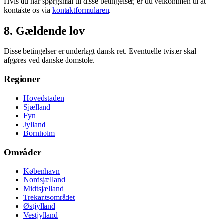
Hvis du har spørgsmål til disse betingelser, er du velkommen til at
kontakte os via
kontaktformularen
.
8. Gældende lov
Disse betingelser er underlagt dansk ret. Eventuelle tvister skal
afgøres ved danske domstole.
Regioner
Hovedstaden
Sjælland
Fyn
Jylland
Bornholm
Områder
København
Nordsjælland
Midtsjælland
Trekantsområdet
Østjylland
Vestjylland