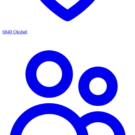
6840 Oksbøl