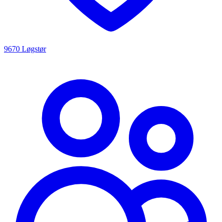
9670 Løgstør