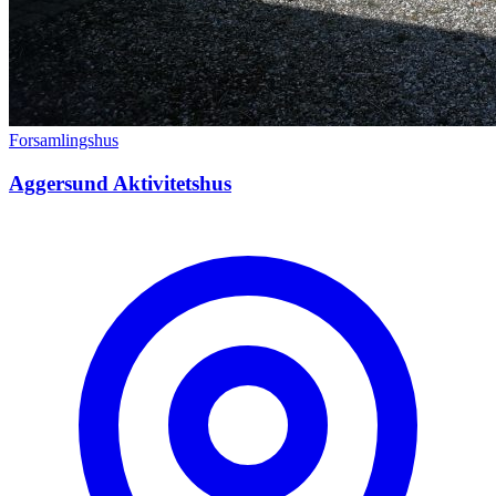
Forsamlingshus
Aggersund Aktivitetshus