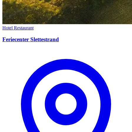
Hotel
Restaurant
Feriecenter Slettestrand