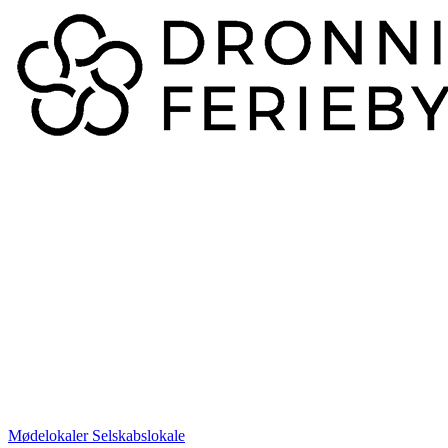
Mødelokaler
Selskabslokale