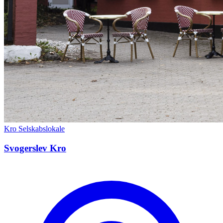
Kro
Selskabslokale
Svogerslev Kro