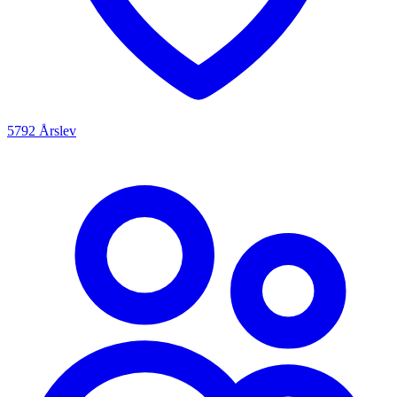
5792 Årslev