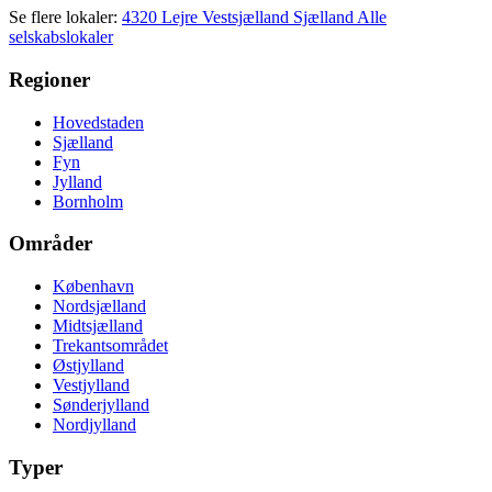
Se flere lokaler:
4320 Lejre
Vestsjælland
Sjælland
Alle
selskabslokaler
Regioner
Hovedstaden
Sjælland
Fyn
Jylland
Bornholm
Områder
København
Nordsjælland
Midtsjælland
Trekantsområdet
Østjylland
Vestjylland
Sønderjylland
Nordjylland
Typer