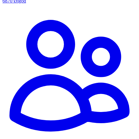
6870 Ølgod