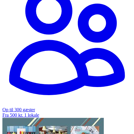
Op til 300 gæster
Fra 500 kr.
1 lokale