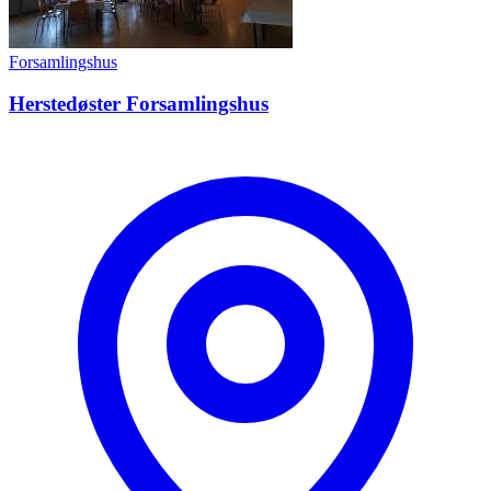
Forsamlingshus
Herstedøster Forsamlingshus