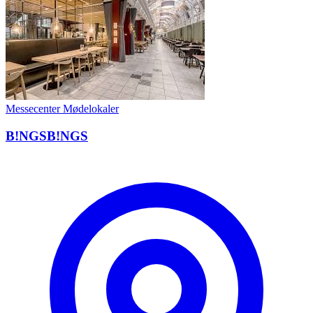
Messecenter
Mødelokaler
B!NGSB!NGS