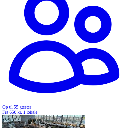
Op til 55 gæster
Fra 650 kr.
1 lokale