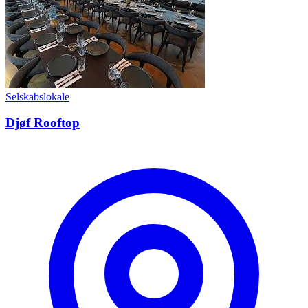
Selskabslokale
Djøf Rooftop