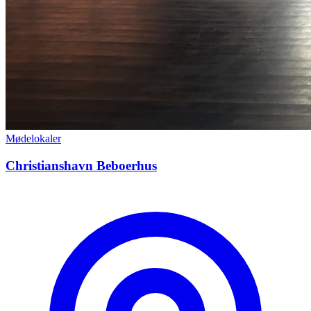
Mødelokaler
Christianshavn Beboerhus