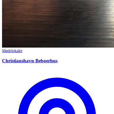
Mødelokaler
Christianshavn Beboerhus