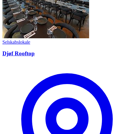
Selskabslokale
Djøf Rooftop