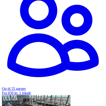
Op til 55 gæster
Fra 650 kr.
1 lokale