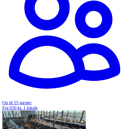
Op til 55 gæster
Fra 650 kr.
1 lokale