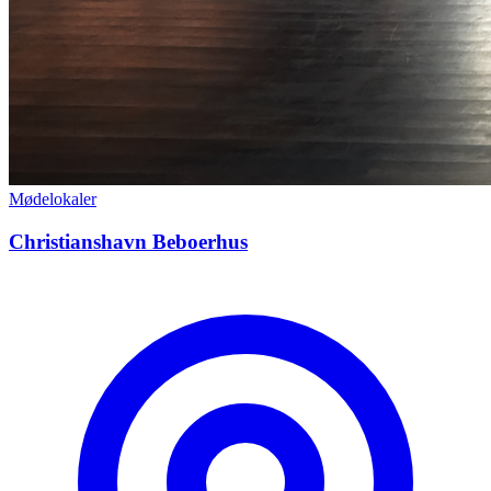
Mødelokaler
Christianshavn Beboerhus