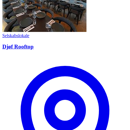
Selskabslokale
Djøf Rooftop