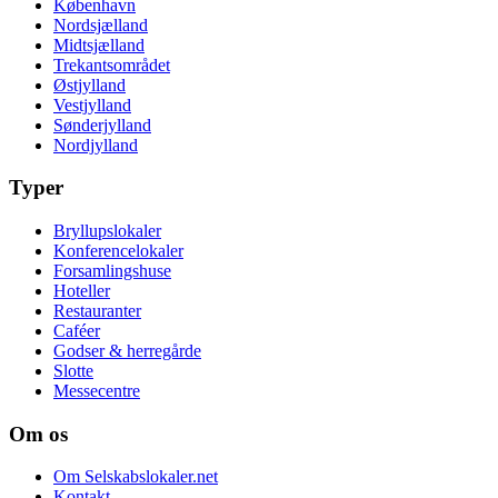
København
Nordsjælland
Midtsjælland
Trekantsområdet
Østjylland
Vestjylland
Sønderjylland
Nordjylland
Typer
Bryllupslokaler
Konferencelokaler
Forsamlingshuse
Hoteller
Restauranter
Caféer
Godser & herregårde
Slotte
Messecentre
Om os
Om Selskabslokaler.net
Kontakt