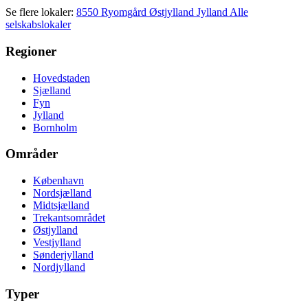
Se flere lokaler:
8550 Ryomgård
Østjylland
Jylland
Alle
selskabslokaler
Regioner
Hovedstaden
Sjælland
Fyn
Jylland
Bornholm
Områder
København
Nordsjælland
Midtsjælland
Trekantsområdet
Østjylland
Vestjylland
Sønderjylland
Nordjylland
Typer