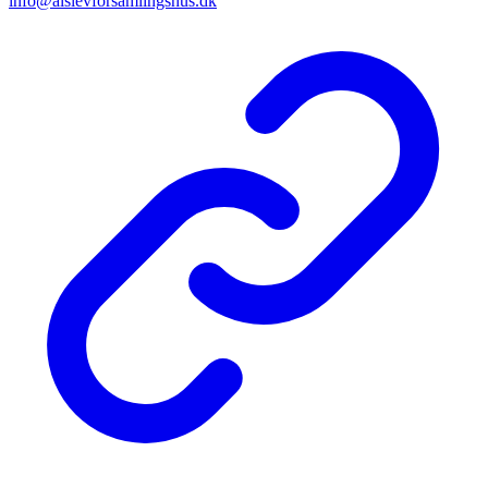
info@alslevforsamlingshus.dk