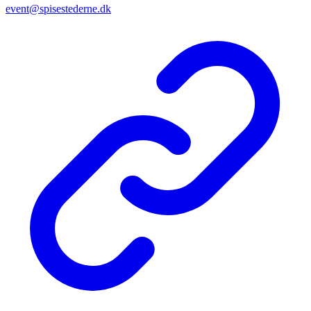
event@spisestederne.dk