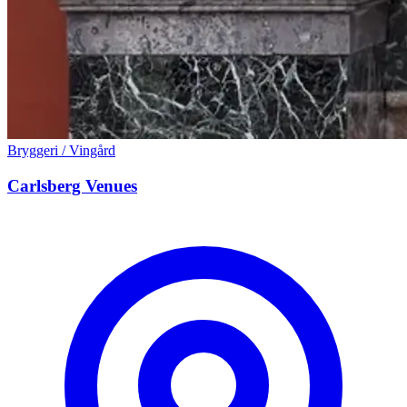
Bryggeri / Vingård
Carlsberg Venues