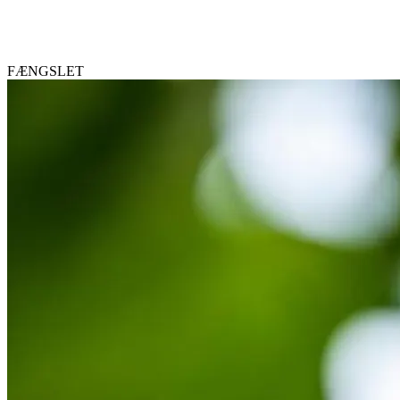
FÆNGSLET