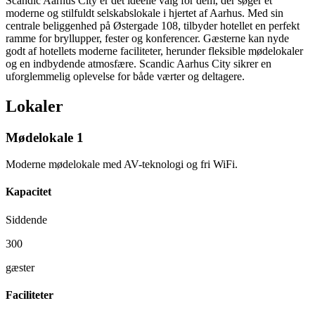
Scandic Aarhus City er det ideelle valg for dem, der søger et
moderne og stilfuldt selskabslokale i hjertet af Aarhus. Med sin
centrale beliggenhed på Østergade 108, tilbyder hotellet en perfekt
ramme for bryllupper, fester og konferencer. Gæsterne kan nyde
godt af hotellets moderne faciliteter, herunder fleksible mødelokaler
og en indbydende atmosfære. Scandic Aarhus City sikrer en
uforglemmelig oplevelse for både værter og deltagere.
Lokaler
Mødelokale 1
Moderne mødelokale med AV-teknologi og fri WiFi.
Kapacitet
Siddende
300
gæster
Faciliteter