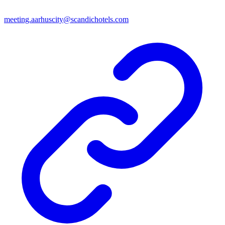
meeting.aarhuscity@scandichotels.com