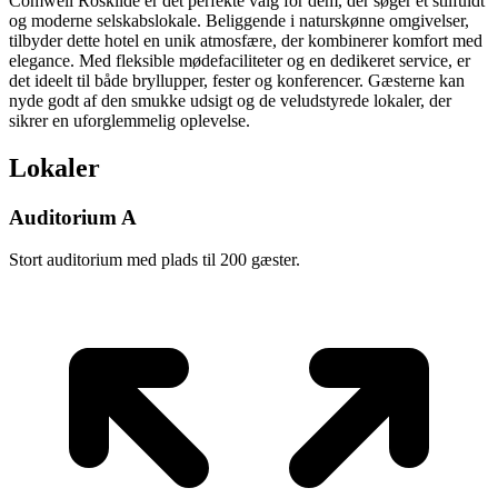
Comwell Roskilde er det perfekte valg for dem, der søger et stilfuldt
og moderne selskabslokale. Beliggende i naturskønne omgivelser,
tilbyder dette hotel en unik atmosfære, der kombinerer komfort med
elegance. Med fleksible mødefaciliteter og en dedikeret service, er
det ideelt til både bryllupper, fester og konferencer. Gæsterne kan
nyde godt af den smukke udsigt og de veludstyrede lokaler, der
sikrer en uforglemmelig oplevelse.
Lokaler
Auditorium A
Stort auditorium med plads til 200 gæster.