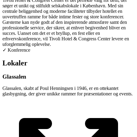
Tivoli Hotel & Congress Center er det perfekte valg for dem, der
søger et unikt og stilfuldt selskabslokale i København. Med sin
centrale beliggenhed og moderne faciliteter tilbyder hotellet en
uovertruffen ramme for både intime fester og store konferencer.
Gæsterne kan nyde godt af den inspirerende atmosfære samt den
professionelle service, der sikrer, at enhver begivenhed bliver en
succes. Uanset om det er et bryllup, en fest eller en
erhvervskonference, vil Tivoli Hotel & Congress Center levere en
uforglemmelig oplevelse.
✓
Konference
Lokaler
Glassalen
Glassalen, skabt af Poul Henningsen i 1946, er en ottekantet
glasbygning, der giver unikke rammer for præsentationer og events.