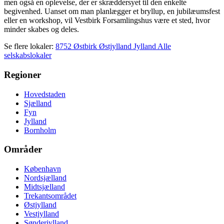
men også en oplevelse, der er skræddersyet til den enkelte
begivenhed. Uanset om man planlægger et bryllup, en jubilæumsfest
eller en workshop, vil Vestbirk Forsamlingshus være et sted, hvor
minder skabes og deles.
Se flere lokaler:
8752 Østbirk
Østjylland
Jylland
Alle
selskabslokaler
Regioner
Hovedstaden
Sjælland
Fyn
Jylland
Bornholm
Områder
København
Nordsjælland
Midtsjælland
Trekantsområdet
Østjylland
Vestjylland
Sønderjylland