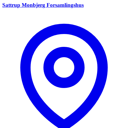
Sattrup Monbjerg Forsamlingshus