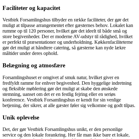
Faciliteter og kapacitet
Vestbirk Forsamlingshus tilbyder en række faciliteter, der gør det
muligt at tilpasse arrangementet efter gæsternes behov. Lokalet kan
rumme op til 120 personer, hvilket gør det ideelt til både små og
store begivenheder. Der er moderne AV-udstyr til rådighed, hvilket
er perfekt til præsentationer og underholdning. Køkkenfaciliteterne
gør det muligt at håndtere catering, så gæsterne kan nyde lækre
måltider under deres ophold.
Belægning og atmosfære
Forsamlingshuset er omgivet af smuk natur, hvilket giver en
fredfyldt ramme for enhver begivenhed. Den hyggelige indretning
og fleksible møblering gør det muligt at skabe den ønskede
stemning, uanset om det er en festlig fejring eller en seriøs
konference. Vestbirk Forsamlingshus er kendt for sin venlige
betjening, der sikrer, at alle gæster føler sig velkomne og godt tilpas.
Unik oplevelse
Det, der gør Vestbirk Forsamlingshus unikt, er den personlige
service og den lokale forankring. Her får man ikke bare et lokale,