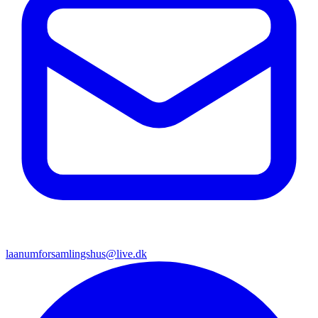
laanumforsamlingshus@live.dk