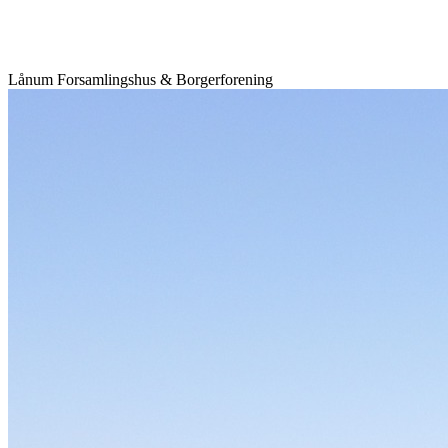
Lånum Forsamlingshus & Borgerforening