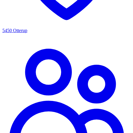
5450 Otterup