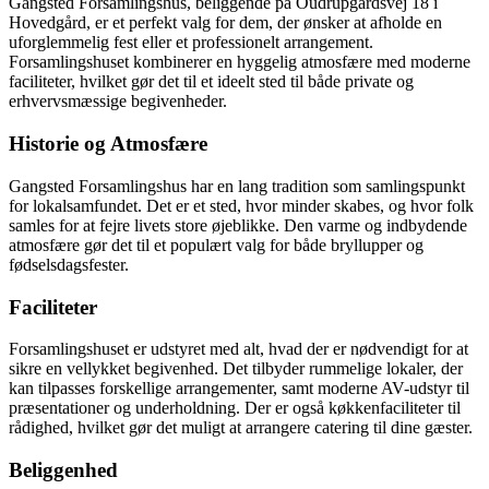
Gangsted Forsamlingshus, beliggende på Oudrupgårdsvej 18 i
Hovedgård, er et perfekt valg for dem, der ønsker at afholde en
uforglemmelig fest eller et professionelt arrangement.
Forsamlingshuset kombinerer en hyggelig atmosfære med moderne
faciliteter, hvilket gør det til et ideelt sted til både private og
erhvervsmæssige begivenheder.
Historie og Atmosfære
Gangsted Forsamlingshus har en lang tradition som samlingspunkt
for lokalsamfundet. Det er et sted, hvor minder skabes, og hvor folk
samles for at fejre livets store øjeblikke. Den varme og indbydende
atmosfære gør det til et populært valg for både bryllupper og
fødselsdagsfester.
Faciliteter
Forsamlingshuset er udstyret med alt, hvad der er nødvendigt for at
sikre en vellykket begivenhed. Det tilbyder rummelige lokaler, der
kan tilpasses forskellige arrangementer, samt moderne AV-udstyr til
præsentationer og underholdning. Der er også køkkenfaciliteter til
rådighed, hvilket gør det muligt at arrangere catering til dine gæster.
Beliggenhed