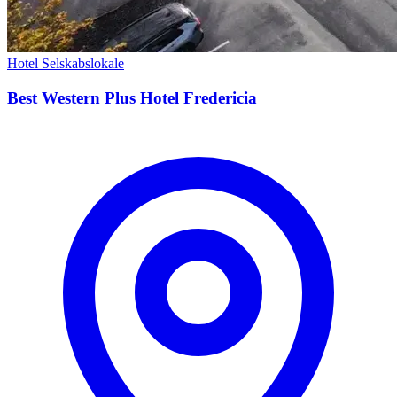
Hotel
Selskabslokale
Best Western Plus Hotel Fredericia