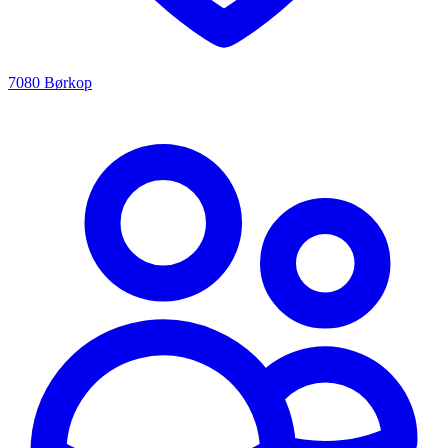
7080 Børkop