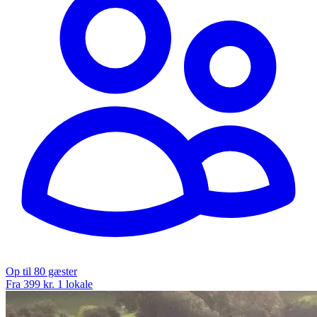
Op til 80 gæster
Fra 399 kr.
1 lokale