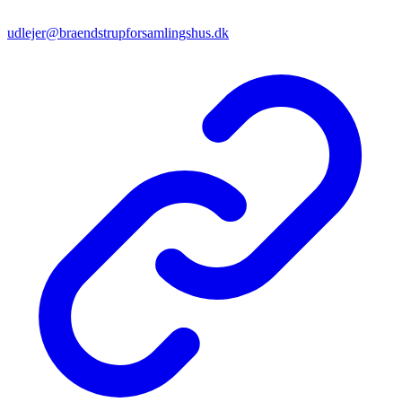
udlejer@braendstrupforsamlingshus.dk