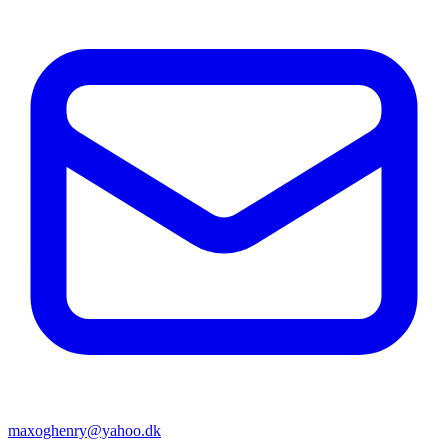
maxoghenry@yahoo.dk