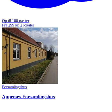
Op til 100 gæster
Fra 299 kr.
2 lokaler
Forsamlingshus
Appenæs Forsamlingshus