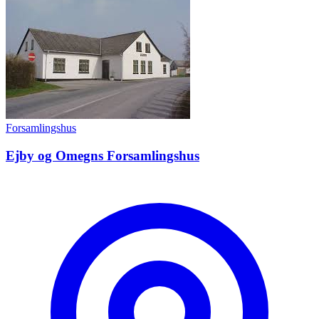
Forsamlingshus
Ejby og Omegns Forsamlingshus