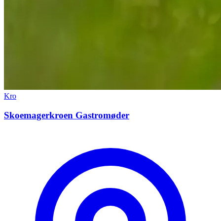
Kro
Skoemagerkroen Gastromøder