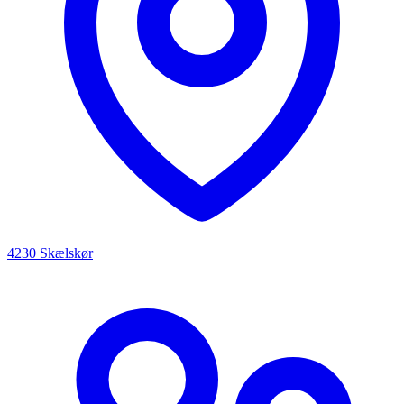
4230 Skælskør