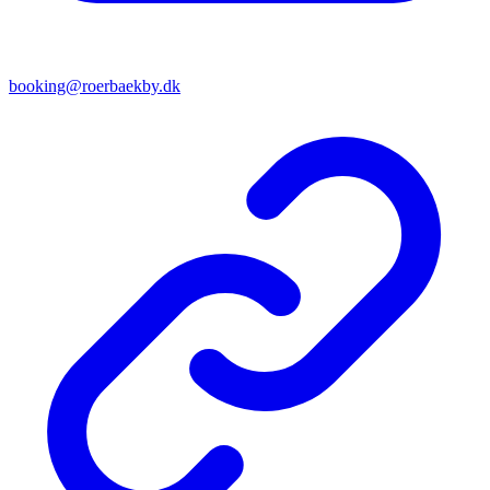
booking@roerbaekby.dk