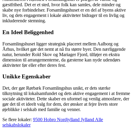
gæstfrihed. Det er et sted, hvor folk kan samles, dele minder og
skabe nye forbindelser. Forsamlingshuset er en del af byens aktive
liv, og dets engagement i lokale aktiviteter bidrager til en livlig og
inkluderende stemning.
En Ideel Beliggenhed
Forsamlingshuset ligger strategisk placeret mellem Aalborg og
Århus, hvilket gør det nemt at nå fra større byer. Den nærliggende
natur, herunder Rold Skov og Mariager Fjord, tilføjer en ekstra
dimension til arrangementerne, da gæsterne kan nyde udendørs
aktiviteter før eller efter deres fest.
Unikke Egenskaber
Det, der gør Rørbæk Forsamlingshus unikt, er dets stærke
tilknytning til lokalsamfundet og dets aktive engagement i at fremme
sociale aktiviteter. Dette skaber en uformel og venlig atmosfære, der
gør det til et ideelt valg for dem, der ønsker at fejre livets store
øjeblikke i selskab med familie og venner.
Se flere lokaler:
9500 Hobro
Nordjylland
Jylland
Alle
selskabslokaler