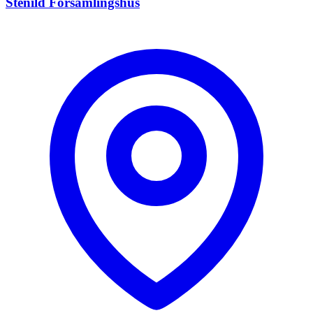
Stenild Forsamlingshus