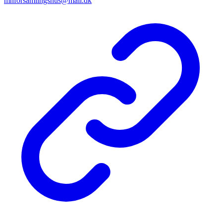
mhforsamlingshus@mail.dk