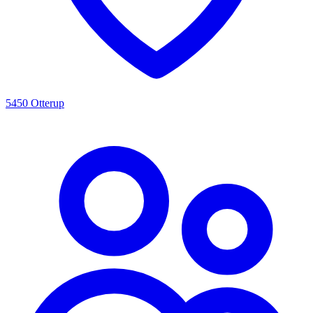
5450 Otterup