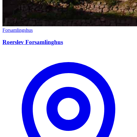
Forsamlingshus
Roerslev Forsamlinghus