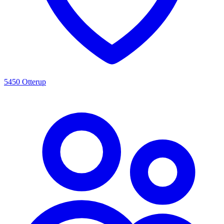
5450 Otterup