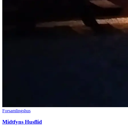
Forsamlingshus
Midtfyns Husflid