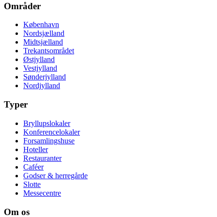
Områder
København
Nordsjælland
Midtsjælland
Trekantsområdet
Østjylland
Vestjylland
Sønderjylland
Nordjylland
Typer
Bryllupslokaler
Konferencelokaler
Forsamlingshuse
Hoteller
Restauranter
Caféer
Godser & herregårde
Slotte
Messecentre
Om os