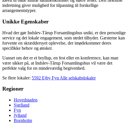
ideelt til både intime sammenkomster og større fester. Den fleksible
indretning giver mulighed for tilpasning til forskellige
arrangementstyper.
Unikke Egenskaber
Hvad der gør Indslev-Tårup Forsamlingshus unikt, er den personlige
service og det lokale engagement, som stedet tilbyder. Gæsterne kan
forvente en skræddersyet oplevelse, der imødekommer deres
specifikke behov og ønsker.
Uanset om det er et bryllup, en fest eller en konference, kan man
være sikker på, at Indslev-Tårup Forsamlingshus vil være det
perfekte valg for en mindeværdig begivenhed.
Se flere lokaler:
5592 Ejby
Fyn
Alle selskabslokaler
Regioner
Hovedstaden
Sjælland
Fyn
Jylland
Bornholm