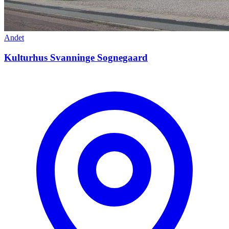
Andet
Kulturhus Svanninge Sognegaard