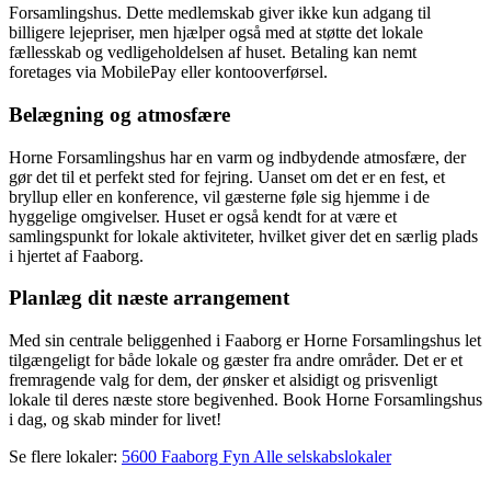
Forsamlingshus. Dette medlemskab giver ikke kun adgang til
billigere lejepriser, men hjælper også med at støtte det lokale
fællesskab og vedligeholdelsen af huset. Betaling kan nemt
foretages via MobilePay eller kontooverførsel.
Belægning og atmosfære
Horne Forsamlingshus har en varm og indbydende atmosfære, der
gør det til et perfekt sted for fejring. Uanset om det er en fest, et
bryllup eller en konference, vil gæsterne føle sig hjemme i de
hyggelige omgivelser. Huset er også kendt for at være et
samlingspunkt for lokale aktiviteter, hvilket giver det en særlig plads
i hjertet af Faaborg.
Planlæg dit næste arrangement
Med sin centrale beliggenhed i Faaborg er Horne Forsamlingshus let
tilgængeligt for både lokale og gæster fra andre områder. Det er et
fremragende valg for dem, der ønsker et alsidigt og prisvenligt
lokale til deres næste store begivenhed. Book Horne Forsamlingshus
i dag, og skab minder for livet!
Se flere lokaler:
5600 Faaborg
Fyn
Alle selskabslokaler