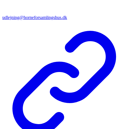
udlejning@horneforsamlingshus.dk