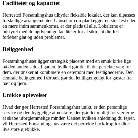
Faciliteter og kapacitet
Herrested Forsamlingshus tilbyder fleksible lokaler, der kan tilpasses
forskellige arrangementer. Uanset om du planlægger en stor fest eller
en mere intim sammenkomst, er der plads til alle. Lokalerne er
udstyret med de nødvendige faciliteter for at sikre, at din fest
forløber glat og uden problemer.
Beliggenhed
Forsamlingshuset ligger strategisk placeret med en smuk kirke lige
på den anden side af gaden, hvilket gør det til det perfekte valg for
dem, der ønsker at kombinere en ceremoni med festlighederne. Den
centrale beliggenhed i Ørbæk gør det let tilgængeligt for gæster fra
nær og fjern.
Unikke oplevelser
Hvad der gør Herrested Forsamlingshus unikt, er den personlige
service og den hyggelige atmosfære, der gør det muligt for værterne
at skabe uforglemmelige minder. Uanset hvilken anledning du fejrer,
vil Herrested Forsamlingshus være det perfekte backdrop for dine
livs store øjeblikke.