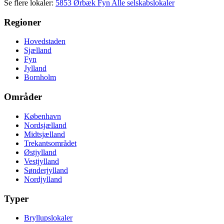
Se flere lokaler:
5853 Ørbæk
Fyn
Alle selskabslokaler
Regioner
Hovedstaden
Sjælland
Fyn
Jylland
Bornholm
Områder
København
Nordsjælland
Midtsjælland
Trekantsområdet
Østjylland
Vestjylland
Sønderjylland
Nordjylland
Typer
Bryllupslokaler