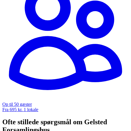
Op til 50 gæster
Fra 695 kr.
1 lokale
Ofte stillede spørgsmål om Gelsted
Forsamlingshus