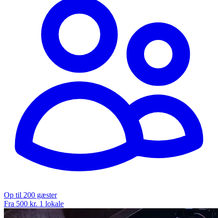
Op til 200 gæster
Fra 500 kr.
1 lokale