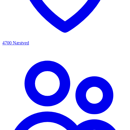
4700 Næstved