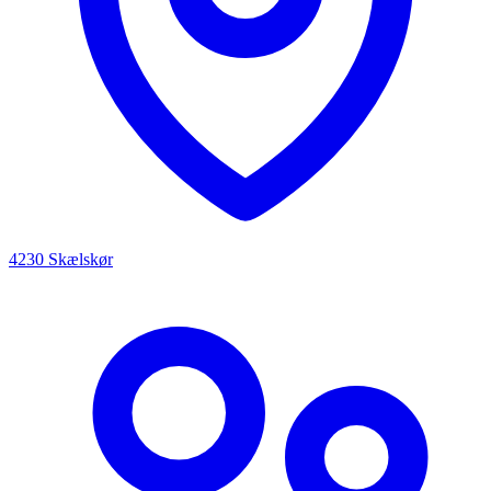
4230 Skælskør