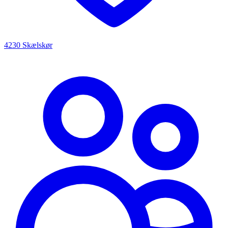
4230 Skælskør