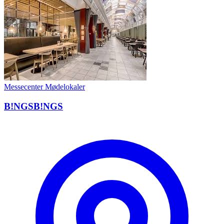
Messecenter
Mødelokaler
B!NGSB!NGS