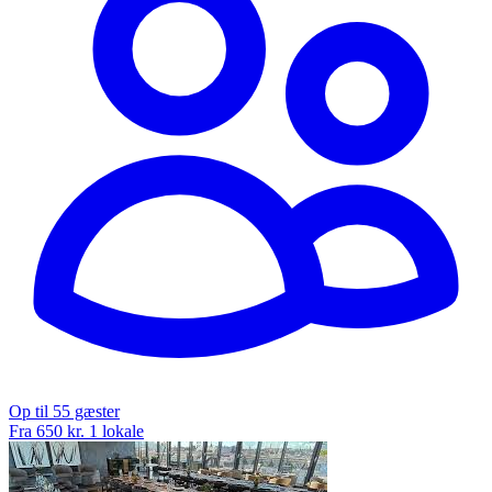
Op til 55 gæster
Fra 650 kr.
1 lokale