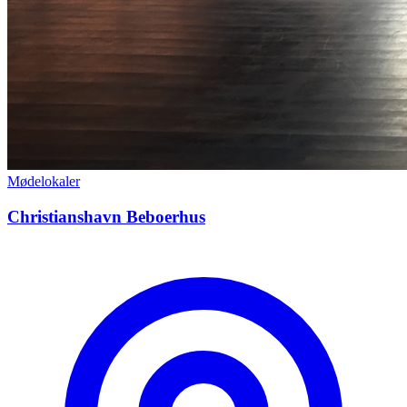
Mødelokaler
Christianshavn Beboerhus