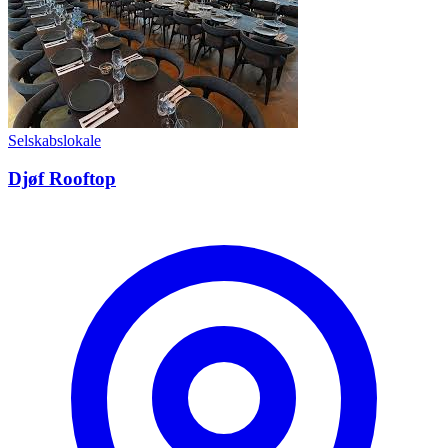
Selskabslokale
Djøf Rooftop