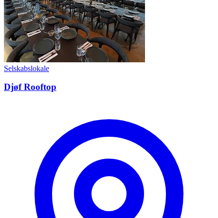
Selskabslokale
Djøf Rooftop