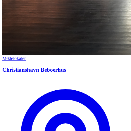
Mødelokaler
Christianshavn Beboerhus