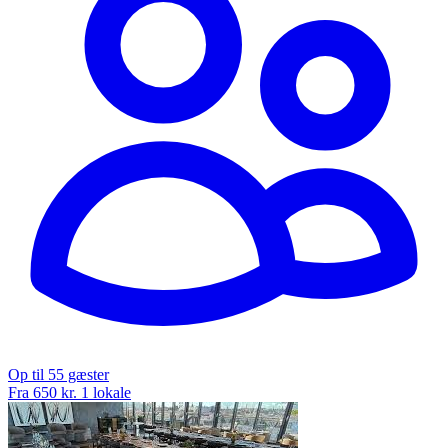
Op til 55 gæster
Fra 650 kr.
1 lokale