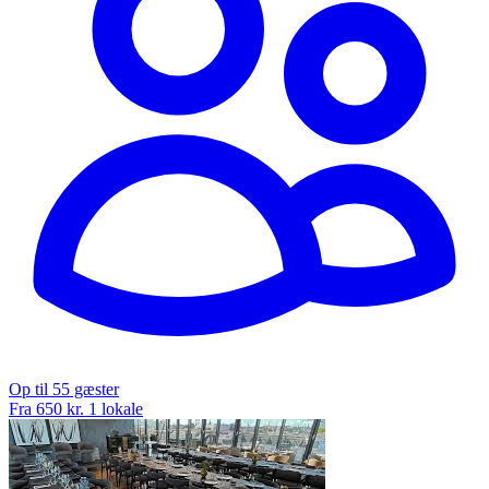
Op til 55 gæster
Fra 650 kr.
1 lokale