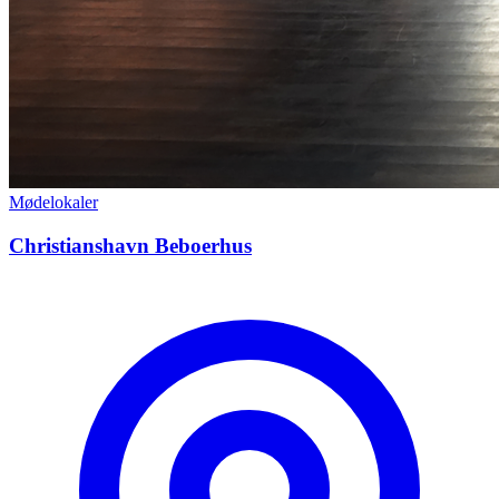
Mødelokaler
Christianshavn Beboerhus