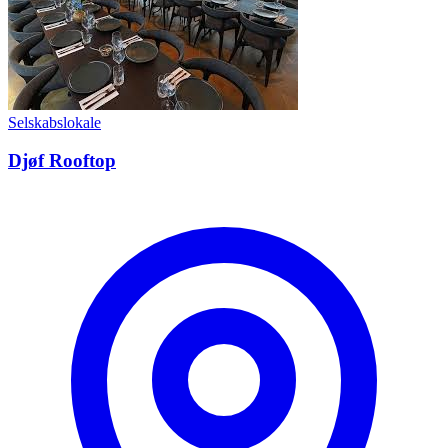
Selskabslokale
Djøf Rooftop