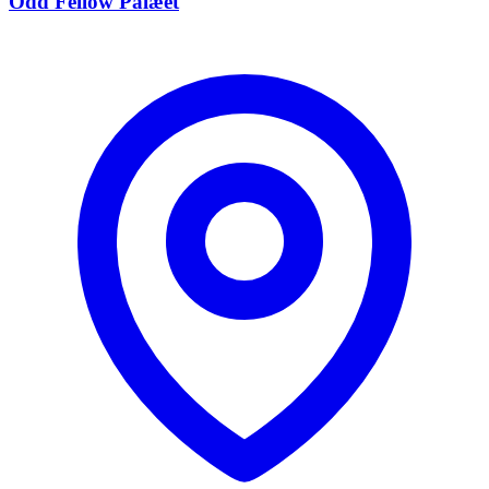
Odd Fellow Palæet