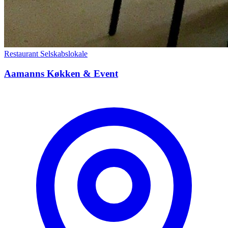
Restaurant
Selskabslokale
Aamanns Køkken & Event